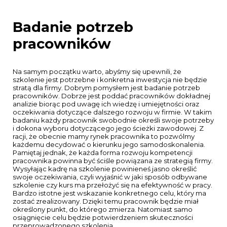
Badanie potrzeb
pracowników
Na samym początku warto, abyśmy się upewnili,
że
szkolenie jest potrzebne i konkretna inwestycja nie będzie
stratą dla firmy. Dobrym pomysłem jest badanie potrzeb
pracowników. Dobrze jest poddać pracowników dokładnej
analizie biorąc pod uwagę ich wiedzę i umiejętności oraz
oczekiwania dotyczące dalszego rozwoju w firmie. W takim
badaniu każdy pracownik swobodnie określi swoje potrzeby
i dokona wyboru dotyczącego jego ścieżki zawodowej. Z
racji, że obecnie mamy rynek pracownika to pozwólmy
każdemu decydować o kierunku jego samodoskonalenia.
Pamiętaj jednak, że każda forma rozwoju kompetencji
pracownika powinna być ściśle powiązana ze strategią firmy.
Wysyłając kadrę na szkolenie powinieneś jasno określić
swoje oczekiwania, czyli wyjaśnić w jaki sposób odbywane
szkolenie czy kurs ma przełożyć się na efektywność w pracy.
Bardzo istotne jest wskazanie konkretnego celu, który ma
zostać zrealizowany. Dzięki temu pracownik będzie miał
określony punkt, do którego zmierza. Natomiast samo
osiągnięcie celu będzie potwierdzeniem skuteczności
przeprowadzonego szkolenia.