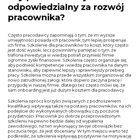
odpowiedzialny za rozwój
pracownika?
Często pracodawcy zapominają o tym, że im wyższe
umiejętności posiada ich pracownik, tym lepiej prosperuje
ich firma. Szkolenie dla pracowników to koszt, który często
jest dość wysoki, lecz powinniśmy pamiętać o tym, że
trafiona inwestycja w wiedzę potrafi przynieść firmie
ogromne zyski finansowe.
Szkolenia często organizuje się,
aby podnieść kompetencje i wiedzę pracownika na danym
stanowisku, aby zapewnić lepszy i sprawniejszy przebieg
pracy. Szkolenia można przede wszystkim zorganizować dla
nowo zatrudnionej załogi, która dopiero zaczyna pracę i
przygodę w naszej firmie, dlatego też często mówi się, że
sam onboarding jest już dużym kosztem dla pracodawcy.
Szkolenia oprócz korzyści związanych z podnoszeniem
kwalifikacji wpływają także na postawy pracowników, na ich
podejście do wykonywanych obowiązku czy poczucie
przydatności. Pracownik po dobrze przeprowadzonym
szkoleniu na pewno będzie dalej od wypalenia
zawodowego, niż ten wykonujący swoje obowiązki bez
poczucia tego, że jest doceniany. W tym miejscu warto też
podkreślić, że szkolenia wpływają pozytywnie na motywację.