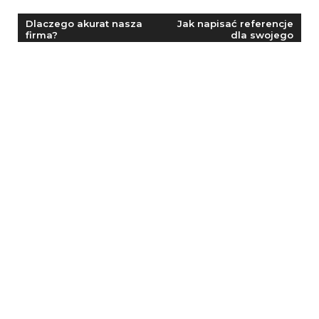
Nawigacja
Dlaczego akurat nasza
Jak napisać referencje
firma?
dla swojego
wpisu
pracownika?