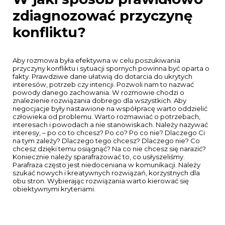
zdiagnozować przyczynę
konfliktu?
Aby rozmowa była efektywna w celu poszukiwania
przyczyny konfliktu i sytuacji spornych powinna być oparta o
fakty. Prawdziwe dane ułatwią do dotarcia do ukrytych
interesów, potrzeb czy intencji. Pozwoli nam to nazwać
powody danego zachowania. W rozmowie chodzi o
znalezienie rozwiązania dobrego dla wszystkich. Aby
negocjacje były nastawione na współpracę warto oddzielić
człowieka od problemu. Warto rozmawiać o potrzebach,
interesach i powodach a nie stanowiskach. Należy nazywać
interesy, – po co to chcesz? Po co? Po co nie? Dlaczego Ci
na tym zależy? Dlaczego tego chcesz? Dlaczego nie? Co
chcesz dzięki temu osiągnąć? Na co nie chcesz się narazić?
Koniecznie
należy sparafrazować to, co usłyszeliśmy.
Parafraza często jest niedoceniana w komunikacji. Należy
szukać nowych i kreatywnych rozwiązań, korzystnych dla
obu stron. Wybierając rozwiązania warto kierować się
obiektywnymi kryteriami.