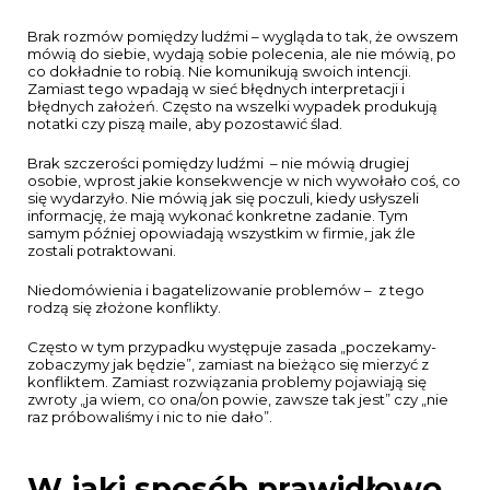
Brak rozmów pomiędzy ludźmi – wygląda to tak, że owszem
mówią do siebie, wydają sobie
polecenia, ale nie mówią, po
co dokładnie to robią. Nie komunikują swoich intencji.
Zamiast tego wpadają w sieć błędnych interpretacji i
błędnych założeń. Często na wszelki wypadek produkują
notatki czy piszą maile, aby pozostawić ślad.
Brak szczerości pomiędzy ludźmi – nie mówią drugiej
osobie, wprost jakie konsekwencje w nich wywołało coś, co
się wydarzyło. Nie mówią jak się poczuli, kiedy usłyszeli
informację, że mają wykonać konkretne zadanie. Tym
samym później opowiadają wszystkim w firmie, jak źle
zostali potraktowani.
Niedomówienia i bagatelizowanie problemów – z tego
rodzą się złożone konflikty.
Często w tym przypadku występuje zasada „poczekamy-
zobaczymy jak będzie”,
zamiast na bieżąco się mierzyć z
konfliktem. Zamiast rozwiązania problemy pojawiają się
zwroty „ja wiem, co ona/on powie, zawsze tak jest” czy „nie
raz próbowaliśmy i nic to nie dało”.
W jaki sposób prawidłowo