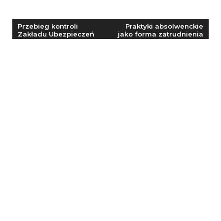
Nawigacja
Przebieg kontroli
Praktyki absolwenckie
Zakładu Ubezpieczeń
jako forma zatrudnienia
wpisu
Społecznych