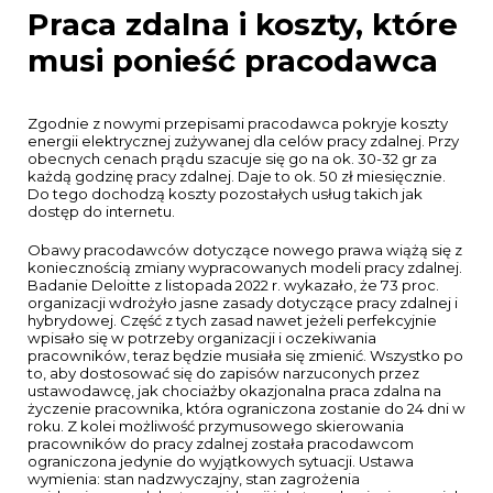
Praca zdalna i koszty, które
musi ponieść pracodawca
Zgodnie z nowymi przepisami
pracodawca pokryje koszty
energii elektrycznej zużywanej dla celów pracy zdalnej
. Przy
obecnych
cenach prądu
szacuje się go na ok. 30-32 gr za
każdą godzinę pracy zdalnej.
Daje to ok. 50 zł miesięcznie.
Do tego dochodzą koszty pozostałych usług takich jak
dostęp do
internetu
.
Obawy pracodawców dotyczące nowego prawa wiążą się z
koniecznością zmiany wypracowanych modeli pracy zdalnej.
Badanie Deloitte z listopada 2022 r. wykazało, że 73 proc.
organizacji wdrożyło jasne zasady dotyczące pracy zdalnej i
hybrydowej. Część z tych zasad nawet jeżeli perfekcyjnie
wpisało się w potrzeby organizacji i oczekiwania
pracowników, teraz będzie musiała się zmienić. Wszystko po
to, aby dostosować się do zapisów narzuconych przez
ustawodawcę, jak chociażby okazjonalna praca zdalna na
życzenie pracownika, która ograniczona zostanie do 24 dni w
roku. Z kolei możliwość przymusowego skierowania
pracowników do pracy zdalnej została pracodawcom
ograniczona jedynie do wyjątkowych sytuacji. Ustawa
wymienia: stan nadzwyczajny, stan zagrożenia