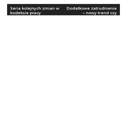
Nawigacja
Seria kolejnych zmian w
Dodatkowe zatrudnienie
kodeksie pracy
– nowy trend czy
wpisu
konieczność?