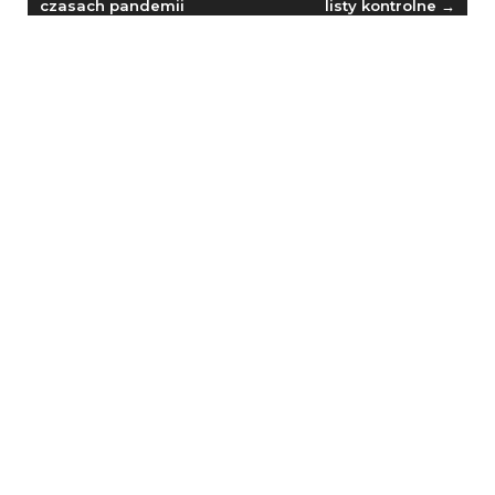
czasach pandemii
listy kontrolne
wpisu