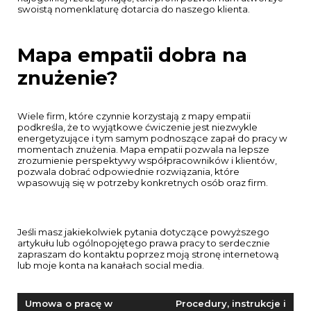
swoistą nomenklaturę dotarcia do naszego klienta.
Mapa empatii dobra na
znużenie?
Wiele firm, które czynnie korzystają z mapy empatii
podkreśla, że to wyjątkowe ćwiczenie jest niezwykle
energetyzujące i tym samym podnoszące zapał do pracy w
momentach znużenia. Mapa empatii pozwala na lepsze
zrozumienie perspektywy współpracowników i klientów,
pozwala dobrać odpowiednie rozwiązania, które
wpasowują się w potrzeby konkretnych osób oraz firm.
Jeśli masz jakiekolwiek pytania dotyczące powyższego
artykułu lub ogólnopojętego prawa pracy to serdecznie
zapraszam do kontaktu poprzez moją stronę internetową
lub moje konta na kanałach social media.
Nawigacja
Umowa o pracę w
Procedury, instrukcje i