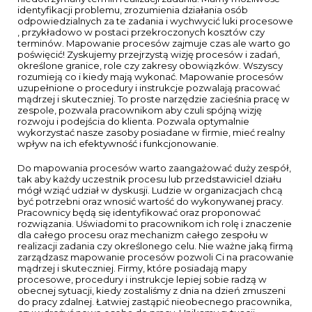
identyfikacji problemu, zrozumienia działania osób
odpowiedzialnych za te zadania i wychwycić luki procesowe
, przykładowo w postaci przekroczonych kosztów czy
terminów. Mapowanie procesów zajmuje czas ale warto go
poświęcić! Zyskujemy przejrzystą wizję procesów i zadań,
określone granice, role czy zakresy obowiązków. Wszyscy
rozumieją co i kiedy mają wykonać. Mapowanie procesów
uzupełnione o procedury i instrukcje pozwalają pracować
mądrzej i skuteczniej. To proste narzędzie zacieśnia pracę w
zespole, pozwala pracownikom aby czuli spójną wizję
rozwoju i podejścia do klienta. Pozwala optymalnie
wykorzystać nasze zasoby posiadane w firmie, mieć realny
wpływ na ich efektywność i funkcjonowanie.
Do mapowania procesów warto zaangażować duży zespół,
tak aby każdy uczestnik procesu lub przedstawiciel działu
mógł wziąć udział w dyskusji. Ludzie w organizacjach chcą
być potrzebni oraz wnosić wartość do wykonywanej pracy.
Pracownicy będą się identyfikować oraz proponować
rozwiązania. Uświadomi to pracownikom ich rolę i znaczenie
dla całego procesu oraz mechanizm całego zespołu w
realizacji zadania czy określonego celu. Nie ważne jaką firmą
zarządzasz mapowanie procesów pozwoli Ci na pracowanie
mądrzej i skuteczniej. Firmy, które posiadają mapy
procesowe, procedury i instrukcje lepiej sobie radzą w
obecnej sytuacji, kiedy zostaliśmy z dnia na dzień zmuszeni
do pracy zdalnej. Łatwiej zastąpić nieobecnego pracownika,