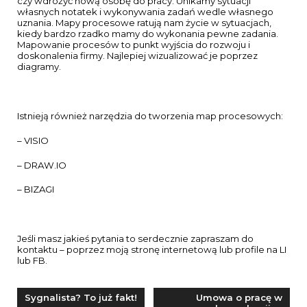
czy wdrożyć nową osobę do pracy. Unikamy sytuacji
własnych notatek i wykonywania zadań wedle własnego
uznania. Mapy procesowe ratują nam życie w sytuacjach,
kiedy bardzo rzadko mamy do wykonania pewne zadania.
Mapowanie procesów to punkt wyjścia do rozwoju i
doskonalenia firmy. Najlepiej wizualizować je poprzez
diagramy.
Istnieją również narzędzia do tworzenia map procesowych:
– VISIO
– DRAW.IO
– BIZAGI
Jeśli masz jakieś pytania to serdecznie zapraszam do
kontaktu – poprzez moją stronę internetową lub profile na LI
lub FB.
Nawigacja
Sygnalista? To już fakt!
Umowa o pracę w