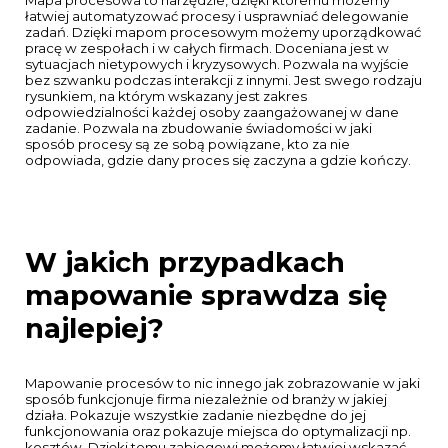
Mapa procesowa to narzędzie, dzięki któremu możemy
łatwiej automatyzować procesy i usprawniać delegowanie
zadań. Dzięki mapom procesowym możemy uporządkować
pracę w zespołach i w całych firmach. Doceniana jest w
sytuacjach nietypowych i kryzysowych. Pozwala na wyjście
bez szwanku podczas interakcji z innymi. Jest swego rodzaju
rysunkiem, na którym wskazany jest zakres
odpowiedzialności każdej osoby zaangażowanej w dane
zadanie. Pozwala na zbudowanie świadomości w jaki
sposób procesy są ze sobą powiązane, kto za nie
odpowiada, gdzie dany proces się zaczyna a gdzie kończy.
W jakich przypadkach
mapowanie sprawdza się
najlepiej?
Mapowanie procesów to nic innego jak zobrazowanie w jaki
sposób funkcjonuje firma niezależnie od branży w jakiej
działa. Pokazuje wszystkie zadanie niezbędne do jej
funkcjonowania oraz pokazuje miejsca do optymalizacji np.
kosztów. Dzięki temu zabiegowi możemy łatwiej wskazać